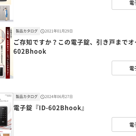
電
製品カタログ
2021年01月29日
ご存知ですか？この電子錠、引き戸までオー
602Bhook
電
製品カタログ
2024年06月27日
電子錠『ID-602Bhook』
電