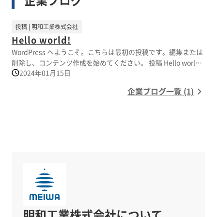
企業ブログ
また、組み立てた本体にレスキュータップ(給水栓)
■実用新案を取得
を取り付けることで、
1つの給水口から蛇口4栓での供給ができます。(最
※詳しくはPDF資料をご覧いただくか、お気軽に
投稿 | 明和工業株式会社
大8栓)
お問い合わせ下さい。
Hello world!
WordPress へようこそ。こちらは最初の投稿です。編集または
組立てわずか10分！
削除し、コンテンツ作成を始めてください。 投稿 Hello world!
街のライフラインをすばやく確保します。
2024年01月15日
は 明和工業株式会社 に最初に表示されました。
【特長】
企業ブログ一覧 (1)
■ステンレス製
■簡単組立
■簡単接続
■1ｔトラックやワンボックスカーで搬送可能
※詳しくはＰＤＦをご覧頂くか、お気軽にお問い
合わせ下さい。
明和工業株式会社
について