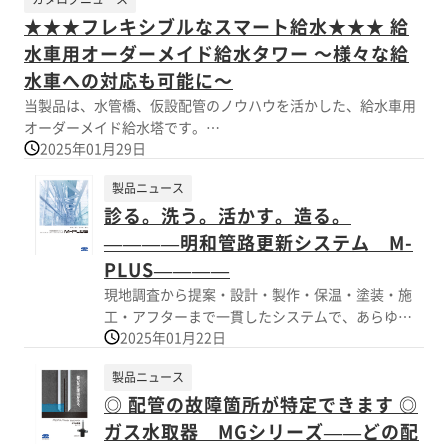
今回のリニューアルでは．．．
★★★フレキシブルなスマート給水★★★ 給
☑ 施工スピードがより伝わる動画に！
☑ 特長やメリットをさらに分かりやすく！
水車用オーダーメイド給水タワー ～様々な給
☑ 令和仕様にアップデート。カッコよく生まれ
水車への対応も可能に～
変わった最新版！
当製品は、水管橋、仮設配管のノウハウを活かした、給水車用
オーダーメイド給水塔です。
施工時間の短縮や効率化をお考えの皆様に、ぜひ
2025年01月29日
ご覧いただきたい内容となっております。
配管は360度回転し、収納性も抜群。フレキシブルなスマート
この機会に、最新の施工イメージをぜひチェック
製品ニュース
給水を実現します。
診る。洗う。活かす。造る。
また、給水口を2ヶ所設けることにより、2台同時給水も可能。
————明和管路更新システム M-
時間の短縮や
PLUS————
様々な給水車への対応も可能にしました。
現地調査から提案・設計・製作・保温・塗装・施
工・アフターまで一貫したシステムで、あらゆる
【特長】
2025年01月22日
ニーズやシーンに対応する豊富なバリエーション
■フルオーダーメイドが可能
をご用意しています。
■2ヶ所の給水口
製品ニュース
単独橋や橋梁添架管などの水管橋をはじめ、水輸
■回転可動式
◎ 配管の故障箇所が特定できます ◎
送用塗覆装鋼管・水圧鉄管・場内配管・埋設管・
■オールステンレス製
パイプインパイプ・河川の伏越横断管などの鋼製
ガス水取器 MGシリーズ——どの配