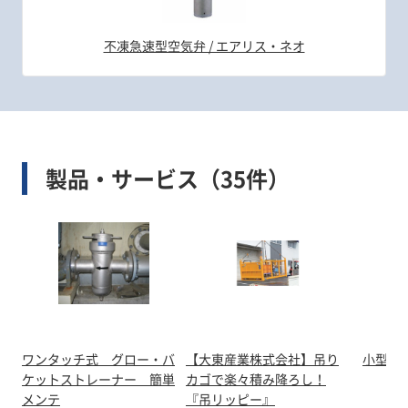
不凍急速型空気弁 / エアリス・ネオ
製品・サービス（35件）
ワンタッチ式 グロー・バ
【大東産業株式会社】吊り
小型急速
ケットストレーナー 簡単
カゴで楽々積み降ろし！
メンテ
『吊リッピー』