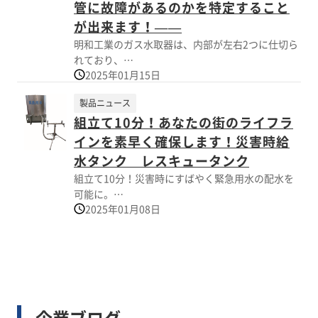
異形管まで用途に合わせて製作致します。
管に故障があるのかを特定すること
※詳しくはPDF資料をご覧いただくか、お気軽にお問い合わせ
下さい。
が出来ます！——
【明和管路更新システムM－PLUS】
明和工業のガス水取器は、内部が左右2つに仕切ら
■カメラ調査（不断水管内カメラ調査）
れており、
■管内洗浄（SCOPE工法「水道管内特殊洗管工
2025年01月15日
右左を確認することで故障箇所を絞り込むことが
法」・HS工法「高速炭酸水洗浄工法」）
できるガス水取器です。
■更新工法（SDF工法）
製品ニュース
■更生工法（ホースライニング工法・パルテムHL
組立て10分！あなたの街のライフラ
ガス管を高さ方向に対してジグザグに配管。
工法・他）
インを素早く確保します！災害時給
■仮設配管（REPCS）
配管の低いところに水取器を設置し、もし配管に
水タンク レスキュータンク
破損が生じた場合、水は
※詳しくは外部リンクページをご覧いただくか、
組立て10分！災害時にすばやく緊急用水の配水を
破損箇所から管の低い箇所に流れ、水取器に入る
お気軽にお問い合わせ下さい。
可能に。
ことでどの配管に故障が
2025年01月08日
レスキュータンクは、タンク本体にステンレスを
あるのかを特定することが出来ます。
使用しており、衛生的で使用後の管理が容易で
す。
【特長】
1ｔトラックやワンボックスカーで搬送ができ、大
■水取内部が左右2つに仕切られており、右左を確
人2名で動かせます。(注水前)
認することで、故障箇所を
給水拠点と給水車での利用が可能です。
絞り込むことが可能
■どの配管に故障があるのかを特定できる