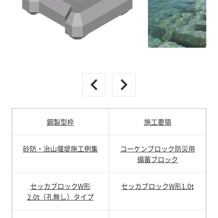
鋼製型枠
施工要領
砂防・治山堰堤施工例集
コーケンブロック防災用
備蓄ブロック
セッカブロックW形
セッカブロックW形1.0t
2.0t（孔無し）タイプ