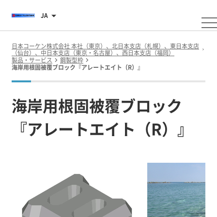
JA
日本コーケン株式会社 本社（東京）、北日本支店（札幌）、東日本支店
（仙台）、中日本支店（東京・名古屋）、西日本支店（福岡）
製品・サービス
鋼製型枠
海岸用根固被覆ブロック『アレートエイト（R）』
海岸用根固被覆ブロック
『アレートエイト（R）』