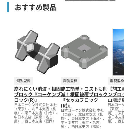
おすすめ製品
鋼製型枠
鋼製型枠
鋼製型枠
崩れにくい消波・根固
施工簡単・コストも削
【施工事例
ブロック『コーケンブ
減！根固被覆ブロック
ンブロック
ロック(R)』
『セッカブロック
山堰堤施工
(R)』
日本コーケン株式会社 本社
日本コーケン株
（東京）、北日本支店（札
（東京）、北
日本コーケン株式会社 本社
幌）、東日本支店（仙台）、
幌）、東日本
（東京）、北日本支店（札
中日本支店（東京・名古
中日本支店（
幌）、東日本支店（仙台）、
屋）、西日本支店（福岡）
屋）、西日本
中日本支店（東京・名古
屋）、西日本支店（福岡）