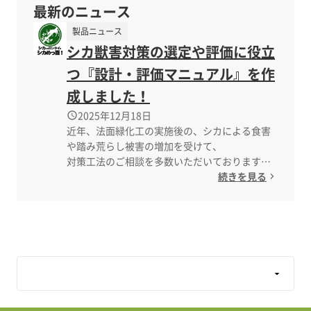
最新のニュース
製品ニュース
シカ獣害対策の選定や評価に役立
つ『設計・評価マニュアル』を作
成しました！
2025年12月18日
近年、法面緑化工の実施後の、シカによる食害
や踏み荒らし被害の増加を受けて、
対策工法のご相談を多数いただいております。
続きを見る
そのご相談に共通するお悩みが、
「どの工法を選べばよいか、わからない！」
色々な対策工法がある中で、その選定根拠が整
備されておらず、
お悩みの方が多くいらっしゃると思います。
そこで、ロンタイは、当社の試験や実績デー