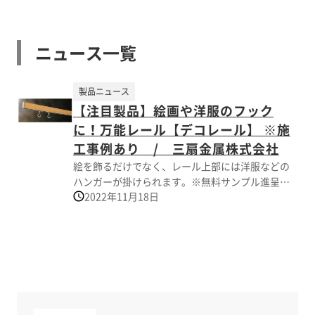
ニュース一覧
製品ニュース
【注目製品】絵画や洋服のフック
に！万能レール【デコレール】 ※施
工事例あり / 三扇金属株式会社
絵を飾るだけでなく、レール上部には洋服などの
ハンガーが掛けられます。※無料サンプル進呈中
2022年11月18日
「デコレール」は、ピクチャーレールの機能だけ
でなく、スリムな形状でキッチン・玄関・子供部
屋・リビングなど、さまざまな場所をアレンジで
きます。
レール上部には洋服などのハンガーが掛けられま
す。
三扇金属は様々なピクチャーレール・カーテンレ
ールを取り扱っております。 シンプルなものか