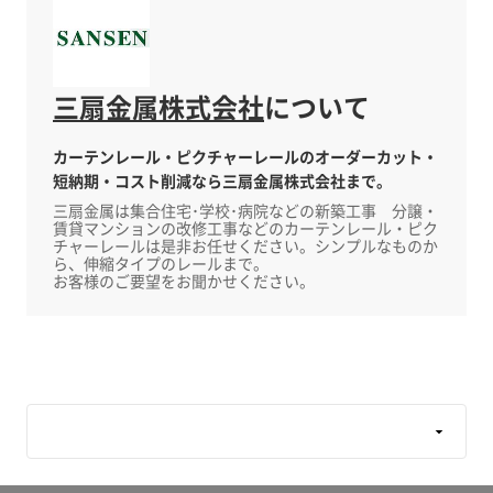
ら、伸縮タイプのレールまで。 お客様のご要望を
お聞かせください。
【カラーラインナップ】
三扇金属株式会社
について
○ウォームホワイト
○ミディアムウッド
○ブラウンウッド
カーテンレール・ピクチャーレールのオーダーカット・
○ホワイトウッド
短納期・コスト削減なら三扇金属株式会社まで。
三扇金属は集合住宅･学校･病院などの新築工事 分譲・
賃貸マンションの改修工事などのカーテンレール・ピク
チャーレールは是非お任せください。シンプルなものか
ら、伸縮タイプのレールまで。