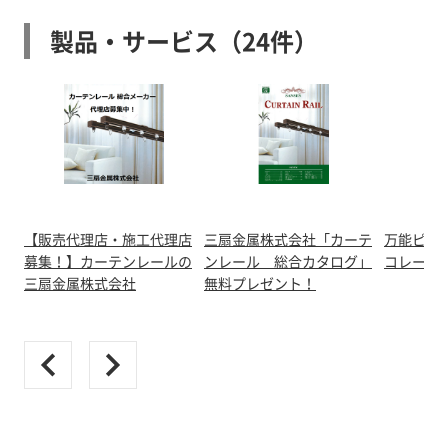
製品・サービス（24件）
【販売代理店・施工代理店
三扇金属株式会社「カーテ
万能ピク
募集！】カーテンレールの
ンレール 総合カタログ」
コレール
三扇金属株式会社
無料プレゼント！