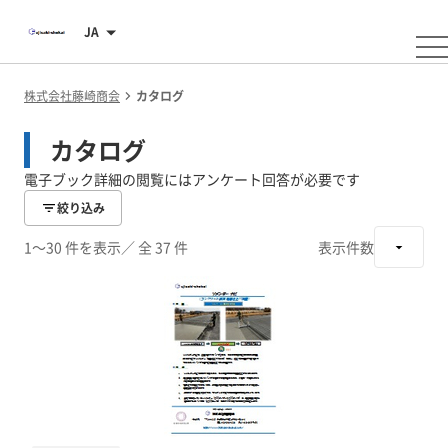
JA
株式会社藤崎商会
カタログ
カタログ
電子ブック詳細の閲覧にはアンケート回答が必要です
絞り込み
1～30 件を表示
／ 全 37 件
表示件数