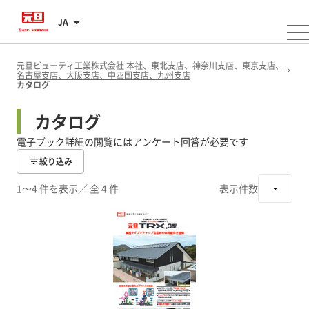
JA
元旦ビューティ工業株式会社 本社、東北支店、神奈川支店、東京支店、
名古屋支店、大阪支店、中四国支店、九州支店
カタログ
カタログ
電子ブック詳細の閲覧にはアンケート回答が必要です
絞り込み
1～4 件を表示
／ 全 4 件
表示件数